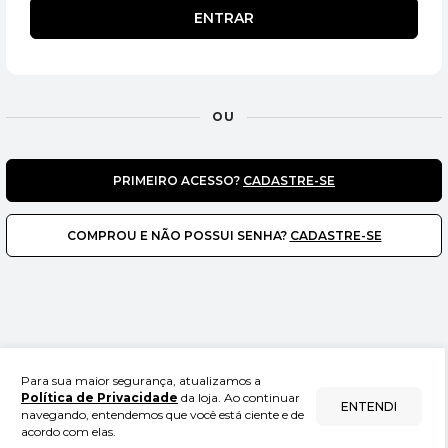
ENTRAR
OU
PRIMEIRO ACESSO?
CADASTRE-SE
COMPROU E NÃO POSSUI SENHA?
CADASTRE-SE
Para sua maior segurança, atualizamos a
FIORE SPORTS
Política de Privacidade
da loja. Ao continuar
ENTENDI
navegando, entendemos que você está ciente e de
43.122.837/0001-16
acordo com elas.
Central de vendas WhatsApp (11) 98980-3376